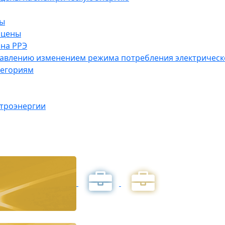
ны
 цены
на РРЭ
правлению изменением режима потребления электричес
тегориям
ктроэнергии