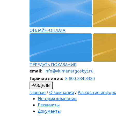
ОНЛАЙН-ОПЛАТА
ПЕРЕДАТЬ ПОКАЗАНИЯ
email:
info@vitimenergosbyt.ru
Горячая линия:
8-800-234-3320
РАЗДЕЛЫ
Главная
/
О компании
/
Раскрытие инфор
История компании
Реквизиты
Документы