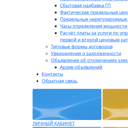
Сбытовая надбавка ГП
Фактические предельные це
Предельные нерегулируемые
Часы определения мощности 
Расчёт платы за услуги по у
первой и второй ценовым ка
Типовые формы договоров
Уведомления о задолженности
Объявления об отключениях эле
Архив объявлений
Контакты
Обратная связь
ЛИЧНЫЙ КАБИНЕТ