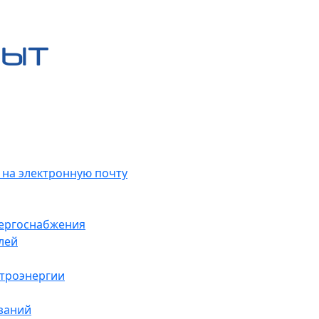
 на электронную почту
нергоснабжения
лей
ктроэнергии
заний