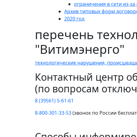
ограничения в сети из-з
Архив типовых форм договор
2020 год
перечень технол
"Витимэнерго"
технологические нарушения, происшедшие
Контактный центр о
(по вопросам отключ
8 (39561) 5-61-61
8-800-301-33-53
(звонок по России беспла
Способы информиро