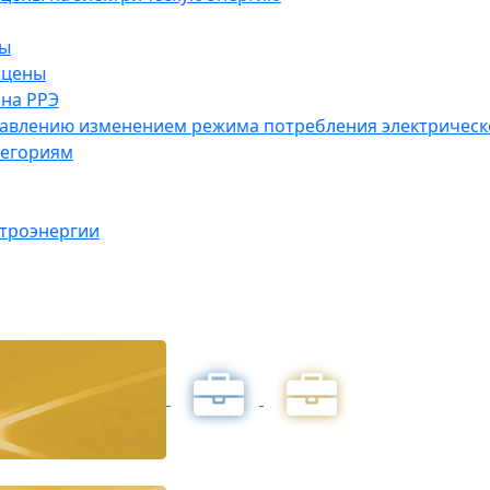
ны
 цены
на РРЭ
правлению изменением режима потребления электричес
тегориям
ктроэнергии