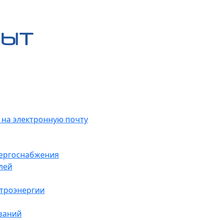
 на электронную почту
нергоснабжения
лей
ктроэнергии
заний