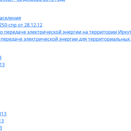
населения
50-спр от 28.12.
12
по передаче электрической энергии на территории Ирку
 передаче электрической энергии для территориальных
3
13
013
13
3