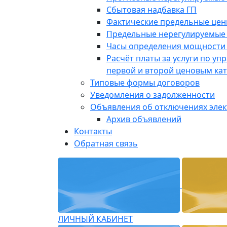
Сбытовая надбавка ГП
Фактические предельные це
Предельные нерегулируемые
Часы определения мощности 
Расчёт платы за услуги по у
первой и второй ценовым ка
Типовые формы договоров
Уведомления о задолженности
Объявления об отключениях эле
Архив объявлений
Контакты
Обратная связь
ЛИЧНЫЙ КАБИНЕТ