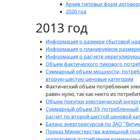
Архив типовых форм договор
2020 год
2013 год
Информация о размере сбытовой надб
Информация о планируемом размере 
Информация о расчете нерегулирующ
Объем фактического пикового потре
Cуммарный объем мощности, потребл
вторую-шестую ценовые категории
Фактический объем потребления эле
равен нулю, так как никто из потреби
Объем покупки электрической энгерг
Cуммарный объем ЭЭ, потребленный 
расчет по второй-шестой ценовой ка
Баланс энергоресурсов по ЗАО "Витим
Приказ Министерства жилищной полит
нормативов потребления коммунальны