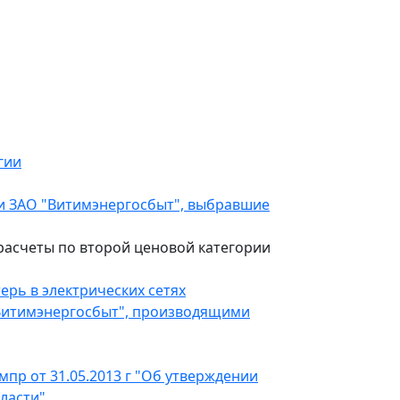
гии
и ЗАО "Витимэнергосбыт", выбравшие
асчеты по второй ценовой категории
ерь в электрических сетях
Витимэнергосбыт", производящими
пр от 31.05.2013 г "Об утверждении
ласти"