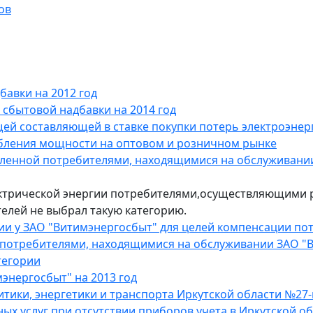
ов
авки на 2012 год
сбытовой надбавки на 2014 год
ей составляющей в ставке покупки потерь электроэнер
бления мощности на оптовом и розничном рынке
енной потребителями, находящимися на обслуживани
ктрической энергии потребителями,осуществляющими р
телей не выбрал такую категорию.
ии у ЗАО "Витимэнергосбыт" для целей компенсации пот
потребителями, находящимися на обслуживании ЗАО "
тегории
энергосбыт" на 2013 год
ики, энергетики и транспорта Иркутской области №27-м
х услуг при отсутствии приборов учета в Иркутской об