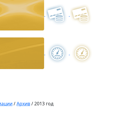
мации
/
Архив
/
2013 год