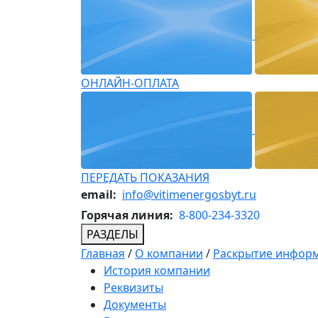
ОНЛАЙН-ОПЛАТА
ПЕРЕДАТЬ ПОКАЗАНИЯ
email:
info@vitimenergosbyt.ru
Горячая линия:
8-800-234-3320
РАЗДЕЛЫ
Главная
/
О компании
/
Раскрытие инфор
История компании
Реквизиты
Документы