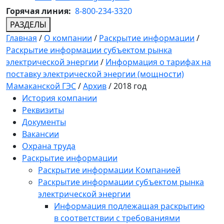
Горячая линия:
8-800-234-3320
РАЗДЕЛЫ
Главная
/
О компании
/
Раскрытие информации
/
Раскрытие информации субъектом рынка
электрической энергии
/
Информация о тарифах на
поставку электрической энергии (мощности)
Мамаканской ГЭС
/
Архив
/
2018 год
История компании
Реквизиты
Документы
Вакансии
Охрана труда
Раскрытие информации
Раскрытие информации Компанией
Раскрытие информации субъектом рынка
электрической энергии
Информация подлежащая раскрытию
в соответствии с требованиями