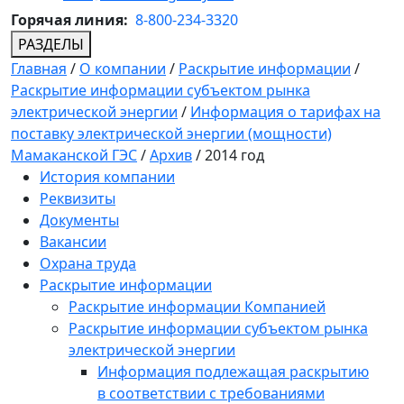
Горячая линия:
8-800-234-3320
РАЗДЕЛЫ
Главная
/
О компании
/
Раскрытие информации
/
Раскрытие информации субъектом рынка
электрической энергии
/
Информация о тарифах на
поставку электрической энергии (мощности)
Мамаканской ГЭС
/
Архив
/
2014 год
История компании
Реквизиты
Документы
Вакансии
Охрана труда
Раскрытие информации
Раскрытие информации Компанией
Раскрытие информации субъектом рынка
электрической энергии
Информация подлежащая раскрытию
в соответствии с требованиями