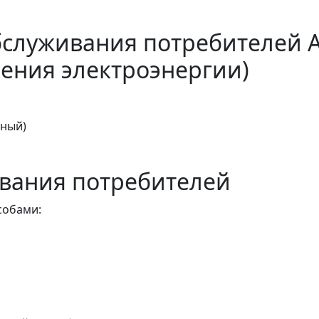
бслуживания потребителей 
ения электроэнергии)
тный)
вания потребителей
собами: