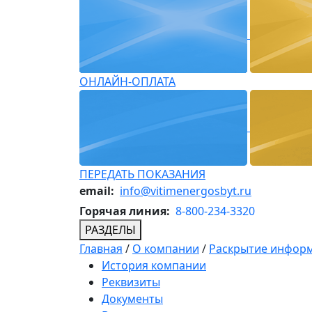
ОНЛАЙН-ОПЛАТА
ПЕРЕДАТЬ ПОКАЗАНИЯ
email:
info@vitimenergosbyt.ru
Горячая линия:
8-800-234-3320
РАЗДЕЛЫ
Главная
/
О компании
/
Раскрытие инфор
История компании
Реквизиты
Документы