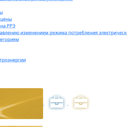
ны
 цены
на РРЭ
правлению изменением режима потребления электричес
тегориям
ктроэнергии