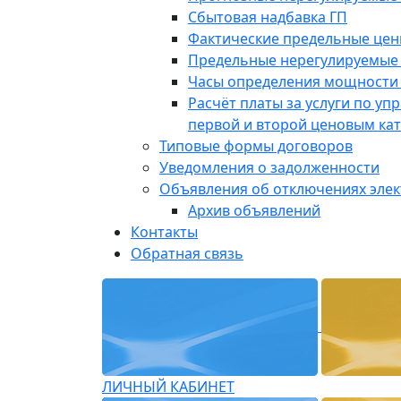
Сбытовая надбавка ГП
Фактические предельные це
Предельные нерегулируемые
Часы определения мощности 
Расчёт платы за услуги по у
первой и второй ценовым ка
Типовые формы договоров
Уведомления о задолженности
Объявления об отключениях эле
Архив объявлений
Контакты
Обратная связь
ЛИЧНЫЙ КАБИНЕТ