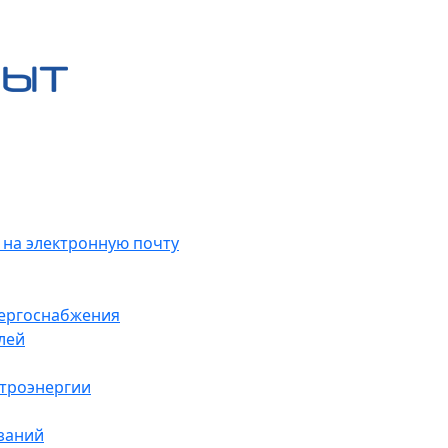
 на электронную почту
нергоснабжения
лей
ктроэнергии
заний