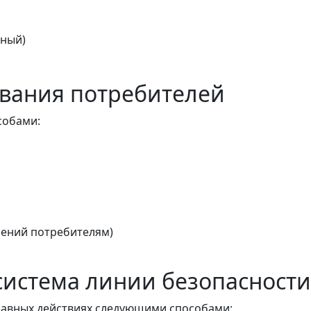
тный)
вания потребителей
собами:
ений потребителям)
истема линии безопасности
авных действиях следующими способами: