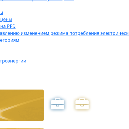
ны
 цены
на РРЭ
правлению изменением режима потребления электричес
тегориям
ктроэнергии