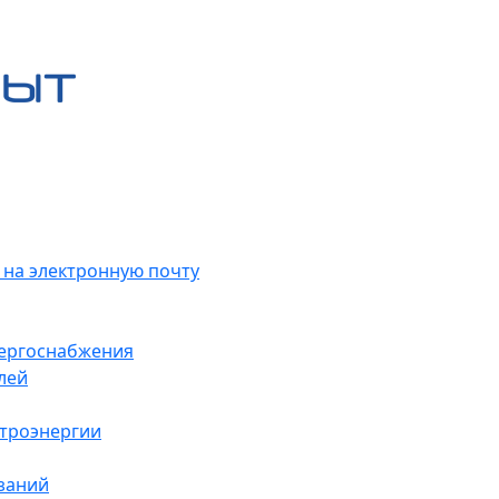
 на электронную почту
нергоснабжения
лей
ктроэнергии
заний