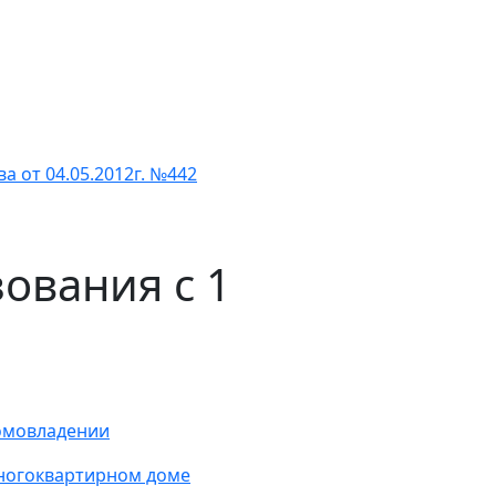
 от 04.05.2012г. №442
ования с 1
омовладении
ногоквартирном доме