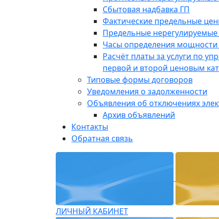
Сбытовая надбавка ГП
Фактические предельные це
Предельные нерегулируемые
Часы определения мощности 
Расчёт платы за услуги по у
первой и второй ценовым ка
Типовые формы договоров
Уведомления о задолженности
Объявления об отключениях эле
Архив объявлений
Контакты
Обратная связь
ЛИЧНЫЙ КАБИНЕТ